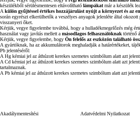
készülékből sérülésmentesen eltávolítható
lámpákat
már a készülék lead
A
külön gyűjtéssel értékes hozzájárulást nyújt a környezet és az 
során egyrészt elkerülhetők a veszélyes anyagok jelenléte által okozott
visszanyeri őket.
Kérjük, vegye figyelembe továbbá, hogy a hulladékmegelőzés még érték
használat vagy javítás mellett a
másodlagos felhasználóknak
történő á
Kérjük, vegye figyelembe, hogy
Ön felelős az eszközön található öss
A gyártóknak, ha az akkumulátorok meghaladják a határértékeket, tájé
Pb jelentéséről:
A Hg kémiai jel az áthúzott kerekes szemetes szimbólum alatt azt jele
A Cd kémiai jel az áthúzott kerekes szemetes szimbólum alatt azt jel
tartalmaznak.
A Pb kémiai jel az áthúzott kerekes szemetes szimbólum alatt azt jele
Akadálymentesítési
Adatvédelmi Nyilatkozat