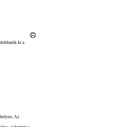
dobhatók ki a
őhelyen. Az
árva, valamint a