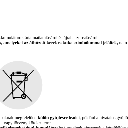
kumulátorok ártalmatlanításáról és újrahasznosításáról
, amelyeket az áthúzott kerekes kuka szimbólummal jelöltek,
nem 
írásoknak megfelelően
külön
gyűjtésre
leadni, például a hivatalos gyűjt
ja vagy törvény kötelezi erre.
nált elemeket és akkumulátorokat,
amelyek nincsenek a készülékbe z