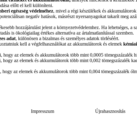
ása előtt el kell különíteni.
emberi egészség védelméhez
, mivel a régi készülékek és akkumulátorok
 potenciálisan negatív hatások, másrészt nyersanyagokat takarít meg azá
esebb hozzájárulást jelent a környezetvédelemhez. Ha lehetséges, a sa
tadás is ökológiailag értékes alternatíva az ártalmatlanítással szemben.
zes adat
, különösen a bizalmas és személyes adatok törléséért.
koztatniuk kell a végfelhasználókat az akkumulátorok és elemek
kémiai
nti, hogy az elemek és akkumulátorok több mint 0,0005 tömegszázalék h
enti, hogy az elemek és akkumulátorok több mint 0,002 tömegszázalék k
nti, hogy az elemek és akkumulátorok több mint 0,004 tömegszázalék ólm
Impresszum
Újrahasznosítás