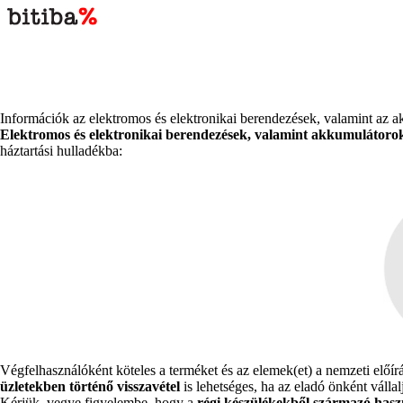
Információk az elektromos és elektronikai berendezések, valamint az ak
Elektromos és elektronikai berendezések, valamint akkumulátorok
háztartási hulladékba:
Végfelhasználóként köteles a terméket és az elemek(et) a nemzeti elő
üzletekben történő visszavétel
is lehetséges, ha az eladó önként vállal
Kérjük, vegye figyelembe, hogy a
régi készülékekből származó hasz