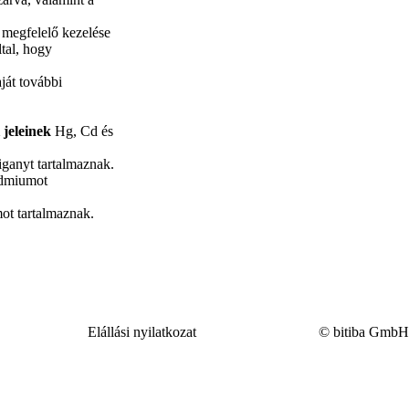
 megfelelő kezelése
ltal, hogy
ját további
 jeleinek
Hg, Cd és
iganyt tartalmaznak.
admiumot
ot tartalmaznak.
Elállási nyilatkozat
© bitiba GmbH